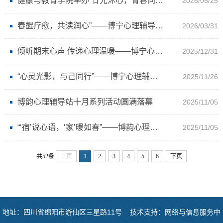
健康与教育学院举办“廿光沐心，青春同路”5·25心理主题游园会
2026/05/25
春醒疗愈，共读润心”——博宁心理辅导站举办“春醒疗愈读书会”暨心理班会活动
2026/03/31
倾听期末心声 传递心理温暖——博宁心理辅导站开展暖心减压活动
2025/12/31
“心灵光影，与己同行”——博宁心理辅导站开展《心灵奇旅》观影活动
2025/11/26
博韵心理辅导站十月系列活动圆满落幕
2025/11/05
“‘宿’说心语，‘家’暖如春”——博韵心理辅导站“心理知识趣味答题游园会”特色活动圆满结束
2025/11/05
共52条
上页
1
2
3
4
5
6
下页
地址：四川省绵阳市游仙区三星路11号 技术支持：网络与信息服务中