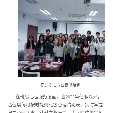
参加心理专业技能培训
在班级心理服务层面，自2023年任职以来，
赵佳琪每月按时提交班级心理晴雨表，实时掌握