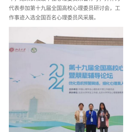
代表参加第十九届全国高校心理委员研讨会，工
作事迹入选全国百名心理委员风采展。