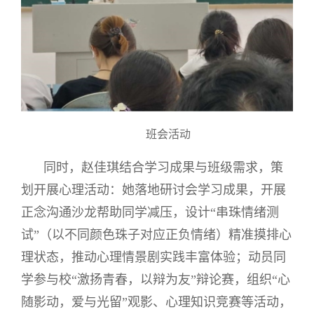
班会活动
同时，赵佳琪结合学习成果与班级需求，策
划开展心理活动：她落地研讨会学习成果，开展
正念沟通沙龙帮助同学减压，设计“串珠情绪测
试”（以不同颜色珠子对应正负情绪）精准摸排心
理状态，推动心理情景剧实践丰富体验；动员同
学参与校“激扬青春，以辩为友”辩论赛，组织“心
随影动，爱与光留”观影、心理知识竞赛等活动，