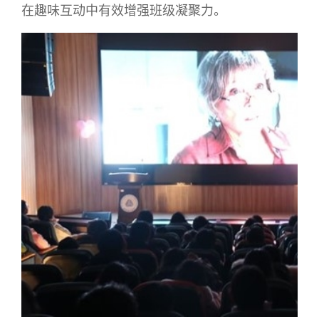
在趣味互动中有效增强班级凝聚力。