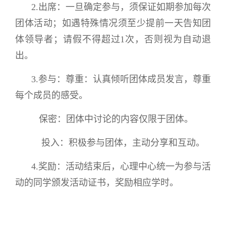
2.出席：一旦确定参与，须保证如期参加每次
团体活动；如遇特殊情况须至少提前一天告知团
体领导者；请假不得超过1次，否则视为自动退
出。
3.参与：尊重：认真倾听团体成员发言，尊重
每个成员的感受。
保密：团体中讨论的内容仅限于团体。
投入：积极参与团体，主动分享和互动。
4.奖励：活动结束后，心理中心统一为参与活
动的同学颁发活动证书，奖励相应学时。