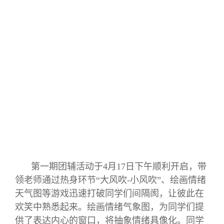
第一期团辅活动于4月17日下午顺利开启，带
领老师通过热身环节“大风吹-小风吹”、绘画情绪
天气图等游戏迅速打破同学们间隔阂，让彼此在
欢笑中熟悉起来。绘画情绪气象图，为同学们提
供了表达内心的窗口，将抽象情绪具像化。同学