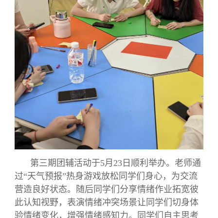
第三期团辅活动于5月23日顺利举办。老师通
过“天气预报”热身游戏放松同学们身心，为交流
营造良好状态。随后同学们分享情绪作业拓宽彼
此认知视野，表演情绪冲突场景让同学们切身体
验情绪变化，增强情绪感知力。同学们自主思考