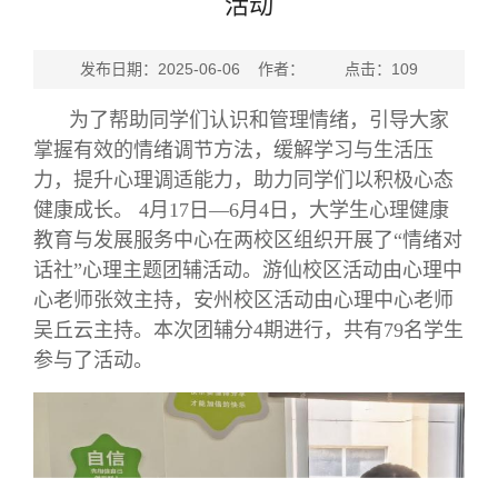
活动
发布日期：2025-06-06 作者： 点击：
109
为了帮助同学们认识和管理情绪，引导大家
掌握有效的情绪调节方法，缓解学习与生活压
力，提升心理调适能力，助力同学们以积极心态
健康成长。 4月17日—6月4日，大学生心理健康
教育与发展服务中心在两校区组织开展了“情绪对
话社”心理主题团辅活动。游仙校区活动由心理中
心老师张效主持，安州校区活动由心理中心老师
吴丘云主持。本次团辅分4期进行，共有79名学生
参与了活动。