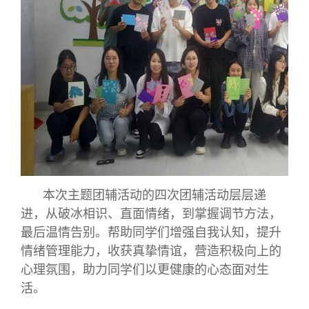
本次主题团辅活动的四次团辅活动层层递
进，从破冰相识、直面情绪，到掌握调节方法，
最后温情告别。帮助同学们增强自我认知，提升
情绪管理能力，收获真挚情谊，营造积极向上的
心理氛围，助力同学们以更健康的心态面对生
活。