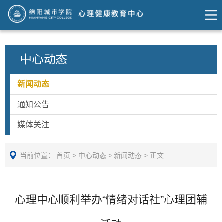
中心动态
新闻动态
通知公告
媒体关注
当前位置：
首页
>
中心动态
>
新闻动态
>
正文
心理中心顺利举办“情绪对话社”心理团辅